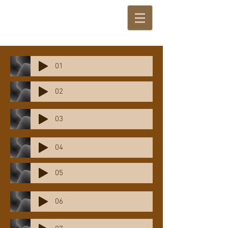
01
02
03
04
05
06