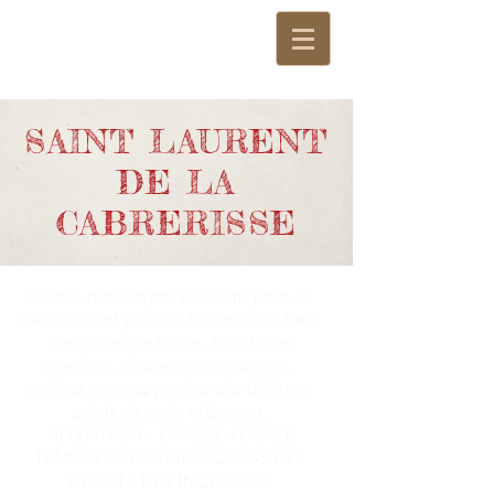
SAINT LAURENT
DE LA
CABRERISSE
Chasse réalisée par nos soins pour ce
site : ce n'est pas une box mais un livret
à récuprer sur le site. Pour toutes
questions relatives à ce parcours,
veuillez vous rapprocher des différents
points de vente ci-dessous.
ATTENTION : CHASSE FERMEE
TEMPORAIREMENT À CAUSE DES
DEGATS DES INCENDIES