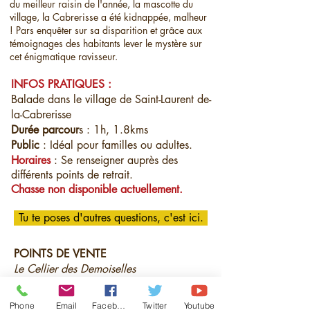
du meilleur raisin de l'année, la mascotte du
village, la Cabrerisse a été kidnappée, malheur
! Pars enquêter sur sa disparition et grâce aux
témoignages des habitants lever le mystère sur
cet énigmatique ravisseur.
INFOS PRATIQUES :
Balade dans le village de Saint-Laurent de-
la-Cabrerisse
Durée parcour
s : 1h, 1.8kms
Public
: Idéal pour familles ou adultes.
Horaires
: Se renseigner auprès des
différents points de retrait.
Chasse non disponible actuellement.
Tu te poses d'autres questions, c'est ici.
POINTS DE VENTE
Le Cellier des Demoiselles
5 Rue de la Cave
11220 SAINT LAURENT DE LA
Phone
Email
Facebook
Twitter
Youtube