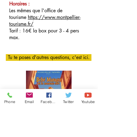
Horaires :
Les mêmes que l'office de
tourisme
https://www.montpellier-
tourisme.fr/
Tarif : 16€ la box pour 3 - 4 pers
max.
Tu te poses d'autres questions, c'est ici.
Phone
Email
Facebook
Twitter
Youtube