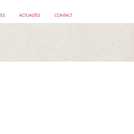
TES
ACTUALITES
CONTACT
livret à réaliser sur le site.
iers Méditerrannée.