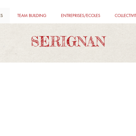
ES
TEAM BUILDING
ENTREPRISES/ECOLES
COLLECTIVI
SERIGNAN
isée par nos soins pour ce site : ce n'est pas une box mais un 
à ce parcours, il vous faut joindre l'office de tourisme de
Béz