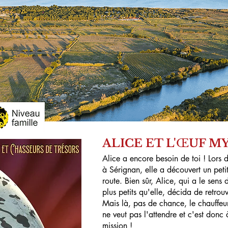
ALICE ET L'
Œ
UF M
Alice a encore besoin de toi ! Lors d
à Sérignan, elle a découvert un pet
route. Bien sûr, Alice, qui a le sens d
plus petits qu'elle, décida de retrouv
Mais là, pas de chance, le chauffeur
ne veut pas l'attendre et c'est donc à
mission !